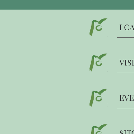
I C
VIS
EVE
SIT