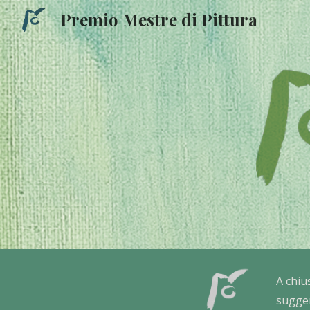
Premio Mestre di Pittura
Sk
A chiu
sugger