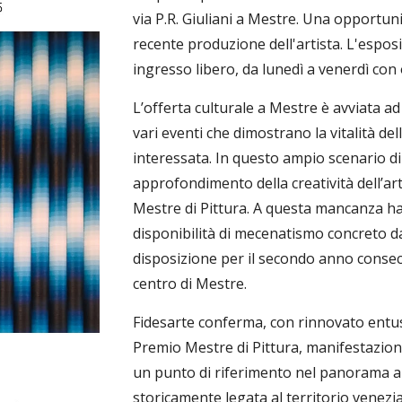
via P.R. Giuliani a Mestre. Una opportun
recente produzione dell'artista. L'espos
ingresso libero, da lunedì a venerdì con o
L’offerta culturale a Mestre è avviata a
vari eventi che dimostrano la vitalità de
interessata. In questo ampio scenario 
approfondimento della creatività dell’ar
Mestre di Pittura. A questa mancanza ha 
disponibilità di mecenatismo concreto d
disposizione per il secondo anno consec
centro di Mestre.
Fidesarte conferma, con rinnovato entus
Premio Mestre di Pittura, manifestazion
un punto di riferimento nel panorama a
storicamente legata al territorio venezia