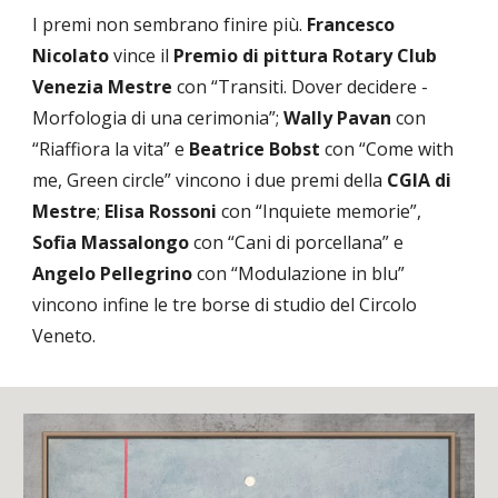
I premi non sembrano finire più.
Francesco
Nicolato
vince il
Premio di pittura Rotary Club
Venezia Mestre
con “Transiti. Dover decidere -
Morfologia di una cerimonia”;
Wally Pavan
con
“Riaffiora la vita” e
Beatrice Bobst
con “Come with
me, Green circle” vincono i due premi della
CGIA di
Mestre
;
Elisa Rossoni
con “Inquiete memorie”,
Sofia Massalongo
con “Cani di porcellana” e
Angelo Pellegrino
con “Modulazione in blu”
vincono infin
e le tre borse di studio del Circolo
Veneto.