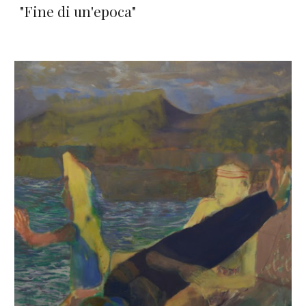
"
Fine di un'epoca
"