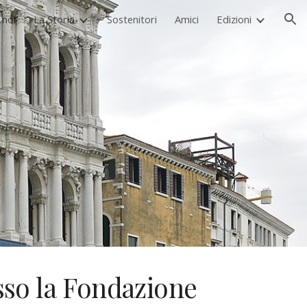
 noi
La Storia
Sostenitori
Amici
Edizioni
ion
sso la Fondazione