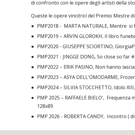
di confronto con le opere degli artisti della st
Queste le opere vincitrici del Premio Mestre di 
PMP2018 - MARTA NATURALE, Mentre si fa s
PMP2019 – ARVIN GLOROKH, Il libro funebre
PMP2020 - GIUSEPPE SCIORTINO, GiorgiaPia 
PMP2021 - JINGGE DONG, So close so far #2,
PMP2022 – ERIK PASINO, Non hanno lasciato 
PMP2023 – ASYA DELL'OMODARME, Frozen bogs 
PMP2024 – SILVIA STOCCHETTO, Idolo XIII, 2
PMP 2025
–
RAFFAELE BIELO', Frequenza marin
128x89
PMP 2026 - ROBERTA CANDY, Incontro ( dittic