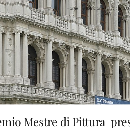
Home
Iscrizione
Dicono di
ip to main content
Skip to navigat
emio Mestre di Pittura pre