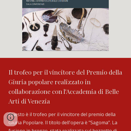
Il trofeo per il vincitore del Premio della
Giuria popolare realizzato in
collaborazione con l'Accademia di Belle
Arti di Venezia
Questo è il trofeo per il vincitore del premio della
Giuria Popolare. Il titolo dell'opera è "Sagoma". La
fusione in bronzo stata realizzata sul bozzetto di