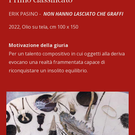
ERIK PASINO -
NON HANNO LASCIATO CHE GRAFFI
2022, Olio su tela, cm 100 x 150
Motivazione della giuria
Per un talento compositivo in cui oggetti alla deriva
evocano una realtà frammentata capace di
riconquistare un insolito equilibrio.