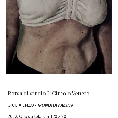
Borsa di studio Il Circolo Veneto
GIULIA ENZO
-
IRONIA DI FALSIT
À
2022,
Olio
su tela, cm 120 x 80