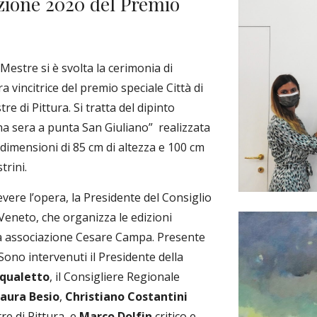
izione 2020 del Premio 
estre si è svolta la cerimonia di 
vincitrice del premio speciale Città di 
 di Pittura. Si tratta del dipinto 
Una sera a punta San Giuliano”  realizzata 
e dimensioni di 85 cm di altezza e 100 cm 
trini.
vere l’opera, la Presidente del Consiglio 
eneto, che organizza le edizioni 
a associazione Cesare Campa. Presente 
Sono intervenuti il Presidente della 
squaletto
, il Consigliere Regionale 
aura Besio
,
 Christiano Costantini
e di Pittura, e 
Marco Dolfin
 critico e 