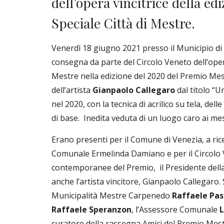
dell’opera vincitrice della ed
Speciale Città di Mestre. 
Venerdì 18 giugno 2021 presso il Municipio di M
consegna da parte del Circolo Veneto dell’opera 
Mestre nella edizione del 2020 del Premio Mestre
dell’artista 
Gianpaolo Callegaro
 dal titolo “
nel 2020, con la tecnica di acrilico su tela, dell
di base.  Inedita veduta di un luogo caro ai mes
Erano presenti per il Comune di Venezia, a rice
Comunale Ermelinda Damiano e per il Circolo V
contemporanee del Premio,  il Presidente dell
anche l’artista vincitore, Gianpaolo Callegaro. 
Municipalità Mestre Carpenedo 
Raffaele Pa
Raffaele Speranzon
, l’Assessore Comunale 
L
curatore della rassegna Amici del Premio Mestr