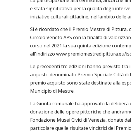
La partecipazione alla cerimonia, ancorché limi
è stata significativa per la qualità degli interve
iniziative culturali cittadine, nell’ambito delle a
Si è ricordato che il Premio Mestre di Pittura,
Circolo Veneto APS con la finalità di valorizzar
corso nel 2021 la sua quinta edizione contempo
all'indirizzo 
www.premiomestredipittura.eu/isc
Le precedenti tre edizioni hanno previsto tra 
acquisto denominato Premio Speciale Città di Me
premio acquisto sono state destinate alla esp
Municipio di Mestre.
La Giunta comunale ha approvato la delibera con
donazione delle opere pittoriche che andranno a
Fondazione Musei Civici di Venezia, donate dall
particolare quelle risultate vincitrici del Premi