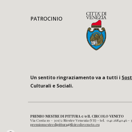
PATROCINIO
Un sentito ringraziamento va a tutti i
Sost
Culturali e Sociali.
PREMIO MESTRE DI PITTURA c/o IL CIRCOLO VENETO
Via Costa 19 – 30172 Mestre Venezia (VE) - tel. 041 2684046 - 
premiomestredipittura@ilcircoloveneto.eu