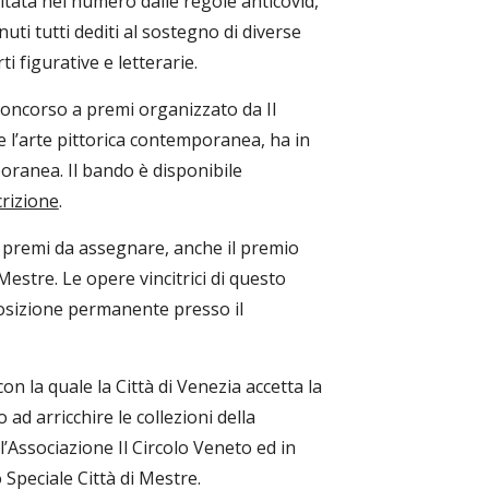
tata nel numero dalle regole anticovid, 
nuti tutti dediti al sostegno di diverse 
rti figurative e letterarie.
 concorso a premi organizzato da Il 
e l’arte pittorica contemporanea, ha in 
ranea. Il bando è disponibile 
rizione
.
i premi da assegnare, anche il premio 
stre. Le opere vincitrici di questo 
osizione permanente presso il 
 la quale la Città di Venezia accetta la 
d arricchire le collezioni della 
’Associazione Il Circolo Veneto ed in 
o Speciale Città di Mestre. 